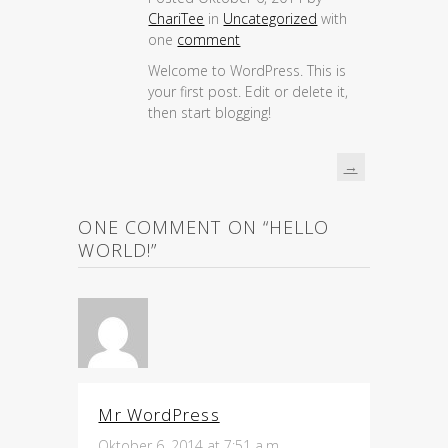
ChariTee
in
Uncategorized
with
one
comment
Welcome to WordPress. This is
your first post. Edit or delete it,
then start blogging!
→
ONE COMMENT ON “HELLO
WORLD!”‎
Mr WordPress
Oktober 6, 2014 at 7:51 a.m.